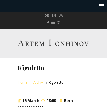
DE
EN
UA
Rigoletto
→
→
Home
Archiv
Rigoletto
16 March
18:00
Bern,