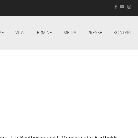
ME
VITA
TERMINE
MEDIA
PRESSE
KONTAKT
s, L. v. Beethoven und F. Mendelssohn-Bartholdy